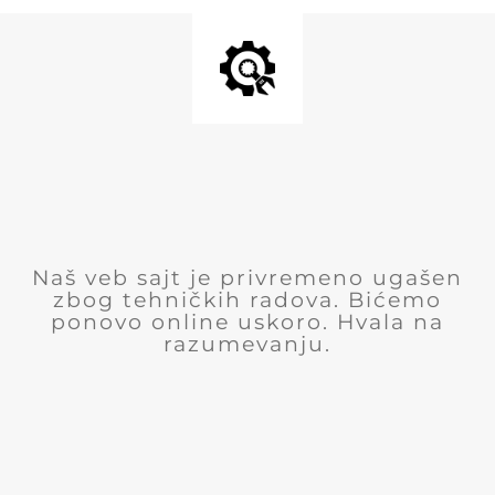
Naš veb sajt je privremeno ugašen
zbog tehničkih radova. Bićemo
ponovo online uskoro. Hvala na
razumevanju.