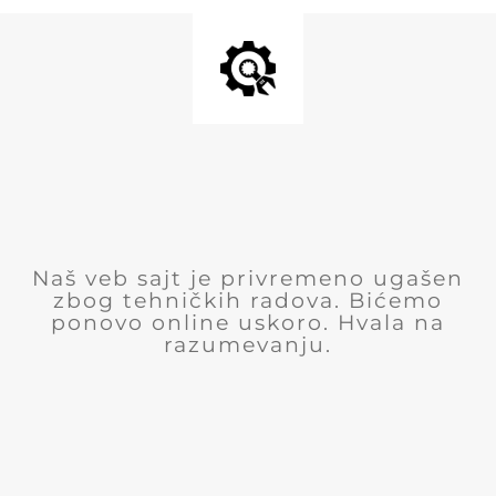
Naš veb sajt je privremeno ugašen
zbog tehničkih radova. Bićemo
ponovo online uskoro. Hvala na
razumevanju.