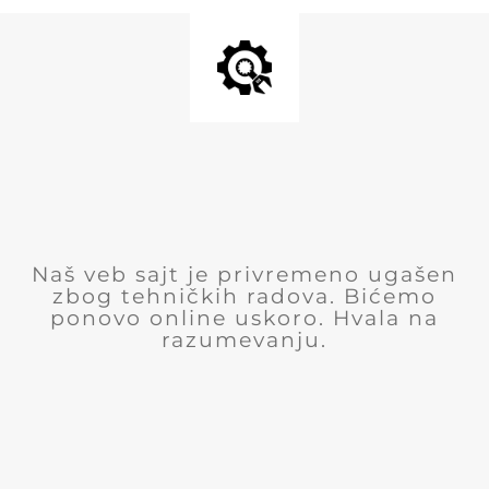
Naš veb sajt je privremeno ugašen
zbog tehničkih radova. Bićemo
ponovo online uskoro. Hvala na
razumevanju.