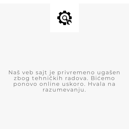
Naš veb sajt je privremeno ugašen
zbog tehničkih radova. Bićemo
ponovo online uskoro. Hvala na
razumevanju.