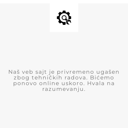
Naš veb sajt je privremeno ugašen
zbog tehničkih radova. Bićemo
ponovo online uskoro. Hvala na
razumevanju.