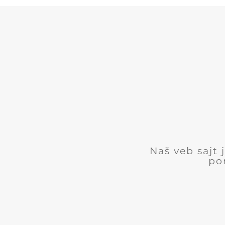
Naš veb sajt
po