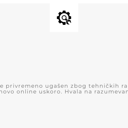
 je privremeno ugašen zbog tehničkih r
novo online uskoro. Hvala na razumevan