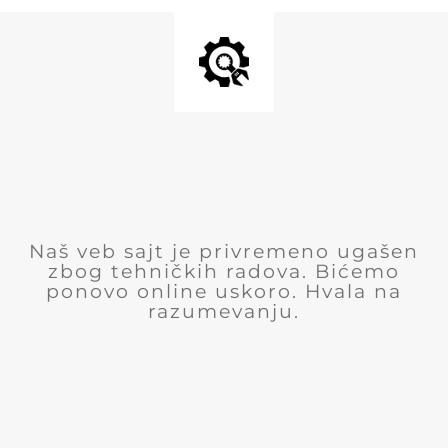
Naš veb sajt je privremeno ugašen
zbog tehničkih radova. Bićemo
ponovo online uskoro. Hvala na
razumevanju.