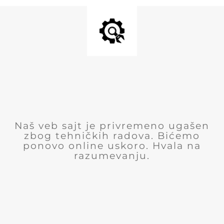
Naš veb sajt je privremeno ugašen
zbog tehničkih radova. Bićemo
ponovo online uskoro. Hvala na
razumevanju.