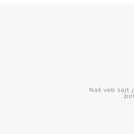
Naš veb sajt
po