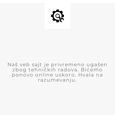
Naš veb sajt je privremeno ugašen
zbog tehničkih radova. Bićemo
ponovo online uskoro. Hvala na
razumevanju.