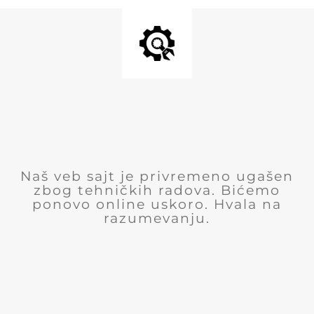
Naš veb sajt je privremeno ugašen
zbog tehničkih radova. Bićemo
ponovo online uskoro. Hvala na
razumevanju.